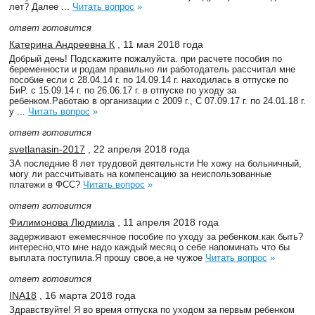
лет? Далее ...
Читать вопрос
»
ответ готовится
Катерина Андреевна К
, 11 мая 2018 года
Добрый день! Подскажите пожалуйста. при расчете пособия по
беременности и родам правильно ли работодатель рассчитал мне
пособие если с 28.04.14 г. по 14.09.14 г. находилась в отпуске по
БиР. с 15.09.14 г. по 26.06.17 г. в отпуске по уходу за
ребенком.Работаю в организации с 2009 г., С 07.09.17 г. по 24.01.18 г.
у ...
Читать вопрос
»
ответ готовится
svetlanasin-2017
, 22 апреля 2018 года
ЗА последние 8 лет трудовой деятельнсти Не хожу на больничный,
могу ли рассчитывать на компенсацию за неиспользованные
платежи в ФСС?
Читать вопрос
»
ответ готовится
Филимонова Людмила
, 11 апреля 2018 года
задерживают ежемесячное пособие по уходу за ребенком.как быть?
интересно,что мне надо каждый месяц о себе напоминать что бы
выплата поступила.Я прошу свое,а не чужое
Читать вопрос
»
ответ готовится
INA18
, 16 марта 2018 года
Здравствуйте! Я во время отпуска по уходом за первым ребенком