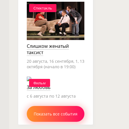
Спектакль
Слишком женатый
таксист
20 августа, 16 сентября, 1, 13
октября (начало в 19:00)
Фильм
За любовь
c 6 августа по 12 августа
Показать все события