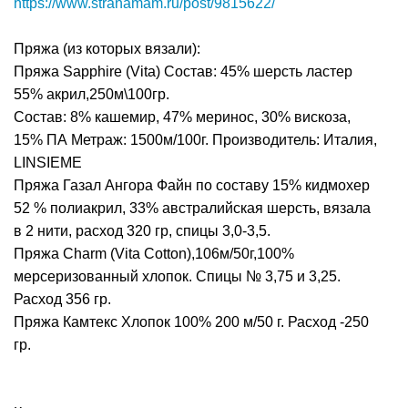
https://www.stranamam.ru/post/9815622/
Пряжа (из которых вязали):
Пряжа Sapphire (Vita) Состав: 45% шерсть ластер
55% акрил,250м\100гр.
Состав: 8% кашемир, 47% меринос, 30% вискоза,
15% ПА Метраж: 1500м/100г. Производитель: Италия,
LINSIEME
Пряжа Газал Ангора Файн по составу 15% кидмохер
52 % полиакрил, 33% австралийская шерсть, вязала
в 2 нити, расход 320 гр, спицы 3,0-3,5.
Пряжа Сharm (Vita Cotton),106м/50г,100%
мерсеризованный хлопок. Спицы № 3,75 и 3,25.
Расход 356 гр.
Пряжа Камтекс Хлопок 100% 200 м/50 г. Расход -250
гр.