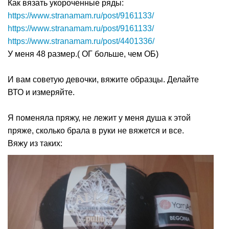
Как вязать укороченные ряды:
https://www.stranamam.ru/post/9161133/
https://www.stranamam.ru/post/9161133/
https://www.stranamam.ru/post/4401336/
У меня 48 размер.( ОГ больше, чем ОБ)
И вам советую девочки, вяжите образцы. Делайте
ВТО и измеряйте.
Я поменяла пряжу, не лежит у меня душа к этой
пряже, сколько брала в руки не вяжется и все.
Вяжу из таких: