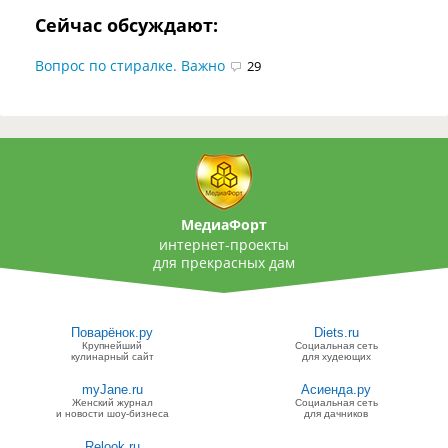
Сейчас обсуждают:
Вопрос по стиралке. Важно
29
МедиаФорт
интернет-проекты
для прекрасных дам
Поварёнок.ру
Diets.ru
Крупнейший
Социальная сеть
кулинарный сайт
для худеющих
myJane.ru
Асиенда.ру
Женский журнал
Социальная сеть
и новости шоу-бизнеса
для дачников
Relook.ru