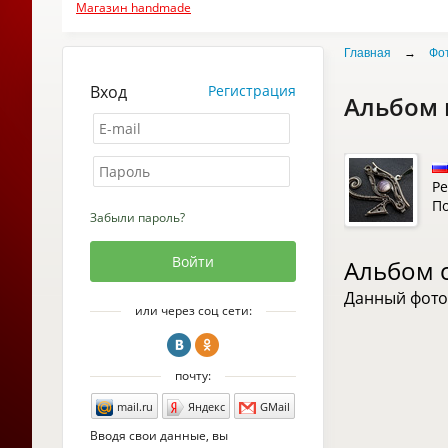
Магазин handmade
Главная
→
Фо
Вход
Регистрация
Альбом 
Ре
По
Забыли пароль?
Альбом 
Данный фото
или через соц сети:
почту:
mail.ru
Яндекс
GMail
Вводя свои данные, вы