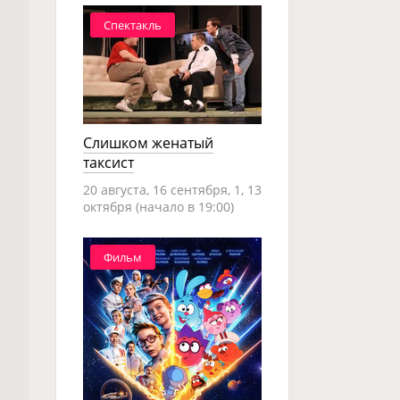
Спектакль
Слишком женатый
таксист
20 августа, 16 сентября, 1, 13
октября (начало в 19:00)
Фильм