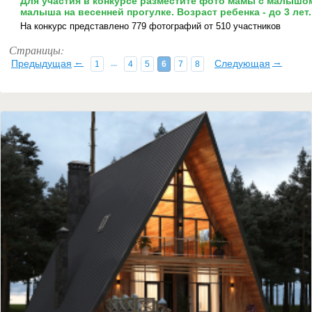
Для участия в конкурсе разместите фото мамы с малышом
малыша на весенней прогулке. Возраст ребенка - до 3 лет.
На конкурс представлено 779 фотографий от 510 участников
Страницы:
←
→
Предыдущая
Следующая
...
1
4
5
6
7
8