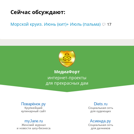
Сейчас обсуждают:
Морской круиз. Июнь (кит)+ Июль (пальма)
17
МедиаФорт
интернет-проекты
для прекрасных дам
Поварёнок.ру
Diets.ru
Крупнейший
Социальная сеть
кулинарный сайт
для худеющих
myJane.ru
Асиенда.ру
Женский журнал
Социальная сеть
и новости шоу-бизнеса
для дачников