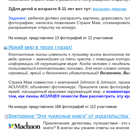
2)Для детей в возрасте 8-11 лет вот тут:
мальчику
девочке
Задание:
ребенок должен раскрасить картинку, дорисовать ту
фотографию, написать пожелание Стране Мам, отсканировать
раскрашенную открытку на конкурс.
На конкурс представлено 13 фотографий от 12 участников
Яркий мир в твоих глазах!
Контактные линзы изменили к лучшему жизнь миллионов лю
ведь зрение – важнейшее из пяти чувств, с помощью котор
информации об окружающем мире. Когда человек с неидеал
пользоваться контактными линзами, для него словно откр
огромный, яркий и бесконечно удивительный!
Возможно, Вы
Страна Мам совместно с компанией Johnson & Johnson, произ
ACUVUE®, объявляет фотоконкурс. Пришлите свою фотографи
яркий, насыщенный красками окружающий мир, и
комментари
том, как линзы ACUVUE® помогли Вам рассмотреть эту кр
На конкурс представлено 168 фотографий от 112 участников
Викторина "Эти чудесные книги" от издательства
Приключения, детективы, путешествия - кто 
книги? В книгах мы узнаем ответы на многие