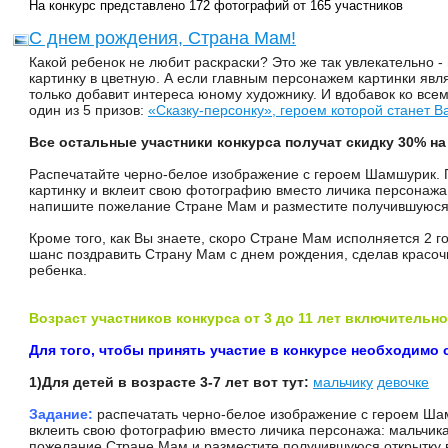
На конкурс представлено 172 фотографий от 165 участников
С днем рождения, Страна Мам!
Какой ребенок не любит раскраски? Это же так увлекательно -
картинку в цветную. А если главным персонажем картинки явля
только добавит интереса юному художнику. И вдобавок ко всем
один из 5 призов:
«Сказку-персонку», героем которой станет 
Все остальные участники конкурса получат скидку 30% н
Распечатайте черно-белое изображение с героем Шамшурик. 
картинку и вклеит свою фотографию вместо личика персонажа:
напишите пожелание Стране Мам и разместите получившуюся о
Кроме того, как Вы знаете, скоро Стране Мам исполняется 2 го
шанс поздравить Страну Мам с днем рождения, сделав красоч
ребенка.
Возраст участников конкурса от 3 до 11 лет включительно
Для того, чтобы принять участие в конкурсе необходимо 
1)Для детей в возрасте 3-7 лет вот тут:
мальчику
девочке
Задание:
распечатать черно-белое изображение с героем Шам
вклеить свою фотографию вместо личика персонажа: мальчика
пожелание Стране Мам и разместите получившуюся открытку в