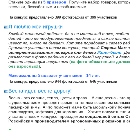
Станьте одним из
5 призеров
! Получите набор товаров, кото
веселым, беззаботным и незабываемым!
На конкурс представлено 399 фотографий от 399 участников
Я люблю мои игрушки
Каждый маленький ребенок, да и не маленький тоже, любит
детей - это не неодушевленные предметы, а самые настоящи
известно, много не бывает. Хотите порадовать своего реб
Примите участие в новом конкурсе, который
Страна Мам
п
интернет-магазином товаров для детей
Жили-были
. Дл
разместите фото ребенка с его любимой игрушкой, в детск
просто играющим игрушками
(на фото обязательно должн
без взрослых!)
.
Максимальный возраст участников - 14 лет.
На конкурс представлено 944 фотографий от 646 участников
Весна идет, весне дорогу!
Весна - это солнце, тепло, цветы и трава... А еще,весна - эт
с удовольствием проводят время на теплом весеннем солнышк
пасмурной зимы. А что поможет маме быть мобильной? Конечн
слингокуртка, кофточка для кормления... Хотите получить эти
участие в новом конкурсе, проводимом
социальной сетью С
Российским производителем эргономичных рюкзаков и 