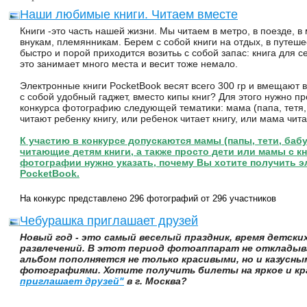
Наши любимые книги. Читаем вместе
Книги -это часть нашей жизни. Мы читаем в метро, в поезде, в
внукам, племянникам. Берем с собой книги на отдых, в путеше
быстро и порой приходится возитьь с собой запас: книга для се
это занимает много места и весит тоже немало.
Электронные книги PocketBook весят всего 300 гр и вмещают в
с собой удобный гаджет, вместо кипы книг? Для этого нужно п
конкурса фотографию следующей тематики: мама (папа, тетя,
читают ребенку книгу, или ребенок читает книгу, или мама чита
К участию в конкурсе допускаются мамы (папы, тети, баб
читающие детям книги, а также просто дети или мамы с кн
фотографии нужно указать, почему Вы хотите получить э
PocketBook.
На конкурс представлено 296 фотографий от 296 участников
Чебурашка приглашает друзей
Новый год - это самый веселый праздник, время детски
развлечений. В этот период фотоаппарат не откладыв
альбом пополняется не только красивыми, но и казусн
фотографиями. Хотите получить билеты на яркое и кр
приглашает друзей"
в г. Москва?