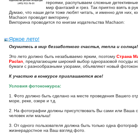
героями, распутываем сложные детективные 
мир фантазий и грез. Так приятно взять в рук
Думаю, что наши дети тоже любят читать, и именно для них, ю
Machaon проводит викторину.
Викторина проводится по книгам издательства Machaon:
Яркое лето!
Окунитесь в мир беззаботного счастья, тепла и солнца!
Это лето должно быть незабываемо ярким, поэтому
Страна М
Paclan
, предлагающим широкий выбор одноразовой посуды из 
бумаги с разнообразными узорами, объявляют новый фотокон
К участию в конкурсе приглашаются все!
Условия фотоконкурса:
1. Фото должно быть сделано на месте проведения Вашего отд
море, реке, озере и т.д.
2. На фотографии должны присутствовать Вы сами или Ваша 
человек или малыш!
3. От одного пользователя должна быть только одна фотограф
жизнерадостное на Ваш взгляд фото.