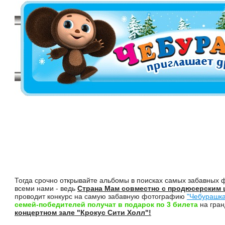
Тогда срочно открывайте альбомы в поисках самых забавных 
всеми нами - ведь
Страна Мам совместно с продюсерским 
проводит конкурс на самую забавную фотографию
"Чебурашка
семей-победителей получат в подарок по 3 билета
на гран
концертном зале "Крокус Сити Холл"!