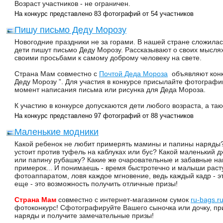
Возраст участников - не ограничен.
На конкурс представлено 83 фотографий от 54 участников
Пишу письмо Деду Морозу
Новогодние праздники не за горами. В нашей стране сложила
дети пишут письмо Деду Морозу. Рассказывают о своих мыслях
своими просьбами к самому доброму человеку на свете.
Страна Мам совместно с
Почтой Деда Мороза
объявляют конк
Деду Морозу ”. Для участия в конкурсе присылайте фотографи
момент написания письма или рисунка для Деда Мороза.
К участию в конкурсе допускаются дети любого возраста, а та
На конкурс представлено 97 фотографий от 88 участников
Маленькие модники
Какой ребенок не любит примерять мамины и папины наряды
устоит против туфель на каблуках или бус? Какой маленький 
или папину рубашку? Какие же очаровательные и забавные на
примерок... И понимаешь - время быстротечно и малыши раст
фотоаппаратом, ловя каждое мгновение, ведь каждый кадр - эт
еще - это возможность получить отличные призы!
Страна Мам
совместно с интернет-магазином сумок
ru-bags.r
фотоконкурс! Сфотографируйте Вашего сыночка или дочку, 
наряды и получите замечательные призы!