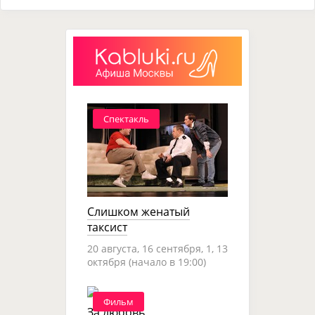
Спектакль
Слишком женатый
таксист
20 августа, 16 сентября, 1, 13
октября (начало в 19:00)
Фильм
За любовь