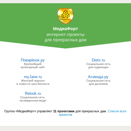
МедиаФорт
интернет-проекты
для прекрасных дам
Поварёнок.ру
Diets.ru
Крупнейший
Социальная сеть
кулинарный сайт
для худеющих
myJane.ru
Асиенда.ру
Женский журнал
Социальная сеть
и новости шоу-бизнеса
для дачников
Relook.ru
Социальная сеть,
посвященная моде
Группа «МедиаФорт» управляет
11 проектами
для прекрасных дам.
Список всех
проектов