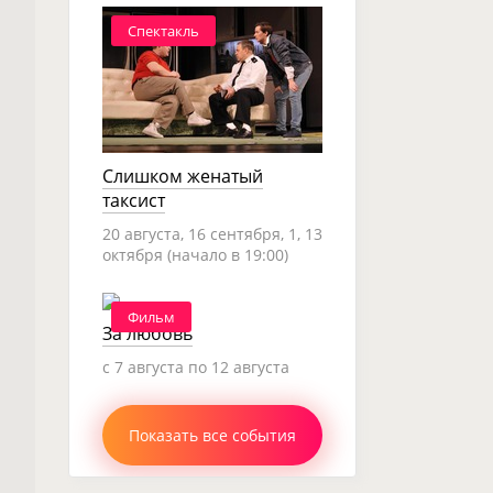
Спектакль
Слишком женатый
таксист
20 августа, 16 сентября, 1, 13
октября (начало в 19:00)
Фильм
За любовь
c 7 августа по 12 августа
Показать все события