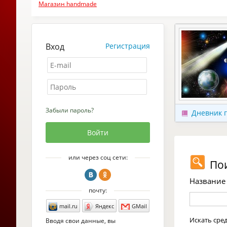
Магазин handmade
Вход
Регистрация
Забыли пароль?
Дневник 
или через соц сети:
Пои
Название 
почту:
mail.ru
Яндекс
GMail
Искать сре
Вводя свои данные, вы