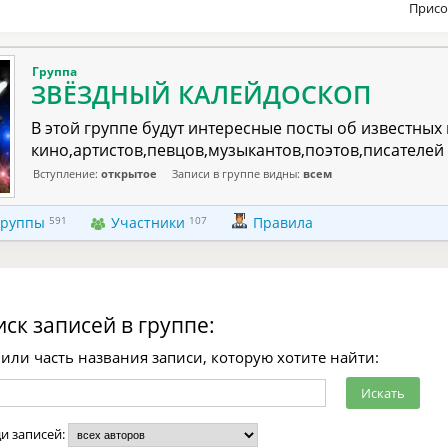
Присо
Группа
ЗВЁЗДНЫЙ КАЛЕЙДОСКОП
В этой группе будут интересные посты об известных
кино,артистов,певцов,музыкантов,поэтов,писателей 
Вступление:
открытое
Записи в группе видны:
всем
группы
591
Участники
107
Правила
ск записей в группе:
или часть названия записи, которую хотите найти:
ди записей: