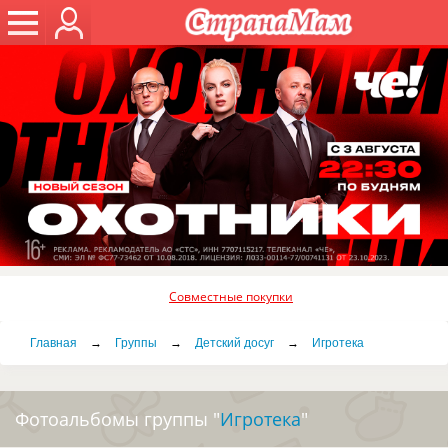
Совместные покупки
Главная
→
Группы
→
Детский досуг
→
Игротека
Фотоальбомы группы "
Игротека
"