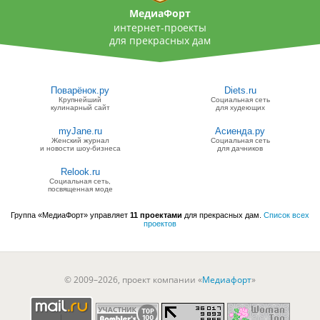
МедиаФорт
интернет-проекты
для прекрасных дам
Поварёнок.ру
Diets.ru
Крупнейший
Социальная сеть
кулинарный сайт
для худеющих
myJane.ru
Асиенда.ру
Женский журнал
Социальная сеть
и новости шоу-бизнеса
для дачников
Relook.ru
Социальная сеть,
посвященная моде
Группа «МедиаФорт» управляет
11 проектами
для прекрасных дам.
Список всех
проектов
© 2009–2026, проект компании «
Медиафорт
»