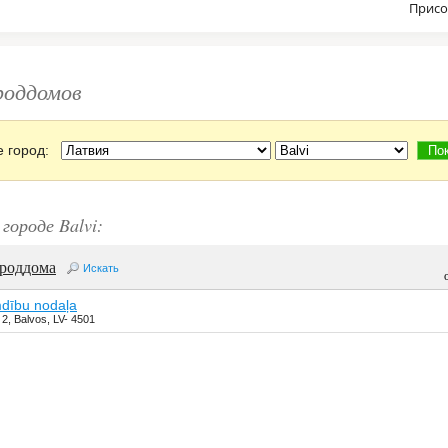
Присо
роддомов
е город:
городе Balvi:
 роддома
Искать
dību nodaļa
 2, Balvos, LV- 4501