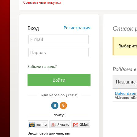
Совместные покупки
Список 
Вход
Регистрация
Выберит
Забыли пароль?
Роддома в 
Название
Balvu dzem
или через соц сети:
Vidzemes ielā-
почту:
mail.ru
Яндекс
GMail
Вводя свои данные, вы