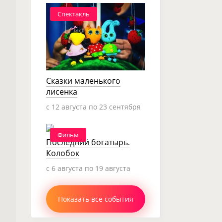
Спектакль
Сказки маленького
лисенка
c 12 августа по 23 сентября
Фильм
Последний богатырь.
Колобок
c 6 августа по 19 августа
Показать все события