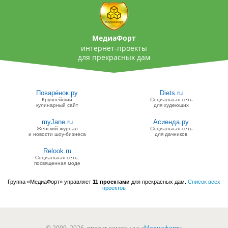
МедиаФорт
интернет-проекты
для прекрасных дам
Поварёнок.ру
Diets.ru
Крупнейший
Социальная сеть
кулинарный сайт
для худеющих
myJane.ru
Асиенда.ру
Женский журнал
Социальная сеть
и новости шоу-бизнеса
для дачников
Relook.ru
Социальная сеть,
посвященная моде
Группа «МедиаФорт» управляет
11 проектами
для прекрасных дам.
Список всех
проектов
© 2009–2026, проект компании «
Медиафорт
»