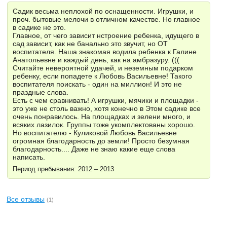
Садик весьма неплохой по оснащенности. Игрушки, и
проч. бытовые мелочи в отличном качестве. Но главное
в садике не это.
Главное, от чего зависит нстроение ребенка, идущего в
сад зависит, как не банально это звучит, но ОТ
воспитателя. Наша знакомая водила ребенка к Галине
Анатольевне и каждый день, как на амбразуру. (((
Считайте невероятной удачей, и неземным подарком
ребенку, если попадете к Любовь Васильевне! Такого
воспитателя поискать - один на миллион! И это не
праздные слова.
Есть с чем сравнивать! А игрушки, мячики и площадки -
это уже не столь важно, хотя конечно в Этом садике все
очень понравилось. На площадках и зелени много, и
всяких лазилок. Группы тоже укомплектованы хорошо.
Но воспитателю - Куликовой Любовь Васильевне
огромная благодарность до земли! Просто безумная
благодарность.... Даже не знаю какие еще слова
написать.
Период пребывания: 2012 – 2013
Все отзывы
(1)