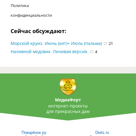
Политика
конфиденциальности
Сейчас обсуждают:
Морской круиз. Июнь (кит)+ Июль (пальма)
21
Наливной медовик. Ленивая версия.
4
МедиаФорт
интернет-проекты
для прекрасных дам
Поварёнок.ру
Diets.ru