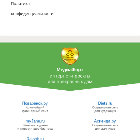
Политика
конфиденциальности
МедиаФорт
интернет-проекты
для прекрасных дам
Поварёнок.ру
Diets.ru
Крупнейший
Социальная сеть
кулинарный сайт
для худеющих
myJane.ru
Асиенда.ру
Женский журнал
Социальная сеть
и новости шоу-бизнеса
для дачников
Relook.ru