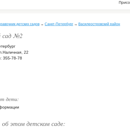
Присо
равочник детских садов
→
Санкт-Петербург
→
Василеостровский район
 сад №2
етербург
л.Наличная, 22
: 355-78-78
ят дети:
нформации
об этом детском саде: