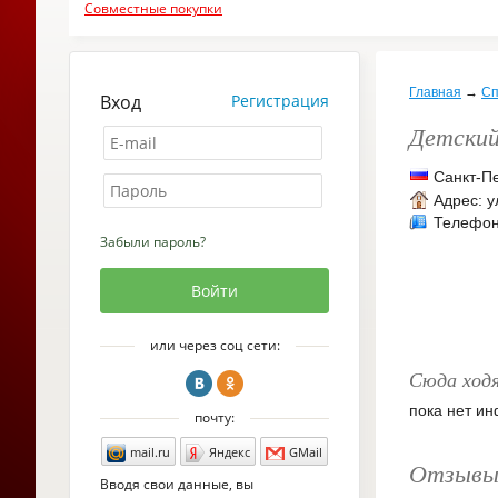
Совместные покупки
Главная
→
Сп
Вход
Регистрация
Детский
Санкт-П
Адрес:
у
Телефон
Забыли пароль?
или через соц сети:
Сюда ход
пока нет и
почту:
mail.ru
Яндекс
GMail
Отзывы 
Вводя свои данные, вы