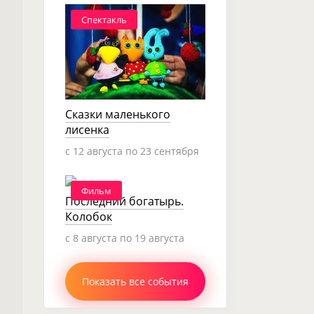
Спектакль
Сказки маленького
лисенка
c 12 августа по 23 сентября
Фильм
Последний богатырь.
Колобок
c 8 августа по 19 августа
Показать все события