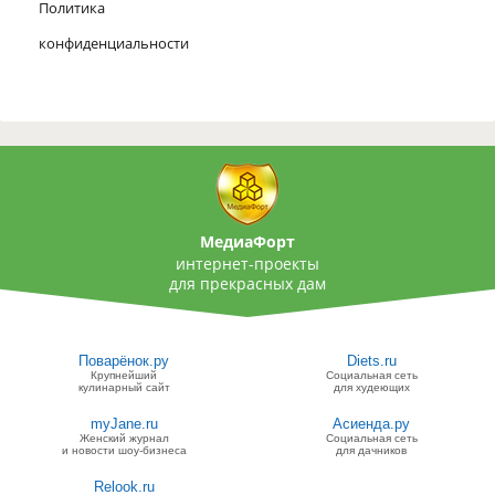
Политика
конфиденциальности
МедиаФорт
интернет-проекты
для прекрасных дам
Поварёнок.ру
Diets.ru
Крупнейший
Социальная сеть
кулинарный сайт
для худеющих
myJane.ru
Асиенда.ру
Женский журнал
Социальная сеть
и новости шоу-бизнеса
для дачников
Relook.ru