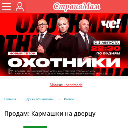
Магазин handmade
Главная
→
Доска объявлений
→
Разное
Продам:
Кармашки на дверцу