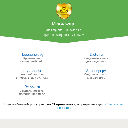
МедиаФорт
интернет-проекты
для прекрасных дам
Поварёнок.ру
Diets.ru
Крупнейший
Социальная сеть
кулинарный сайт
для худеющих
myJane.ru
Асиенда.ру
Женский журнал
Социальная сеть
и новости шоу-бизнеса
для дачников
Relook.ru
Социальная сеть,
посвященная моде
Группа «МедиаФорт» управляет
11 проектами
для прекрасных дам.
Список всех
проектов