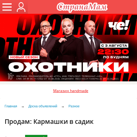
Магазин handmade
Главная
→
Доска объявлений
→
Разное
Продам:
Кармашки в садик