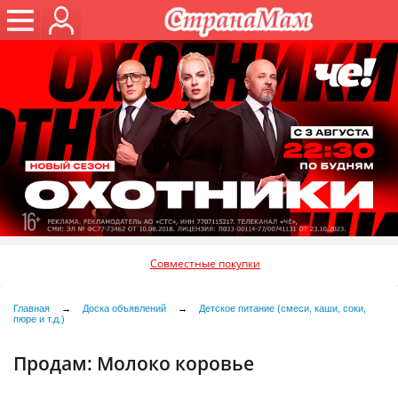
Совместные покупки
Главная
→
Доска объявлений
→
Детское питание (смеси, каши, соки,
пюре и т.д.)
Продам:
Молоко коровье