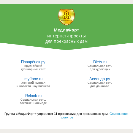
МедиаФорт
интернет-проекты
для прекрасных дам
Поварёнок.ру
Diets.ru
Крупнейший
Социальная сеть
кулинарный сайт
для худеющих
myJane.ru
Асиенда.ру
Женский журнал
Социальная сеть
и новости шоу-бизнеса
для дачников
Relook.ru
Социальная сеть,
посвященная моде
Группа «МедиаФорт» управляет
11 проектами
для прекрасных дам.
Список всех
проектов