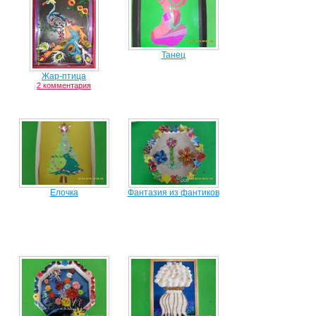
Танец
Жар-птица
2 комментария
Елочка
Фантазия из фантиков