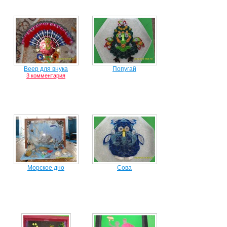
Веер для внука
Попугай
3 комментария
Морское дно
Сова