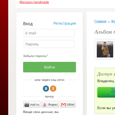
Магазин handmade
Главная
→
Фо
Вход
Регистрация
Альбом 
Забыли пароль?
Доступ 
или через соц сети:
Владелец 
З
чтобы п
почту:
mail.ru
Яндекс
GMail
Если вы у
Вводя свои данные, вы