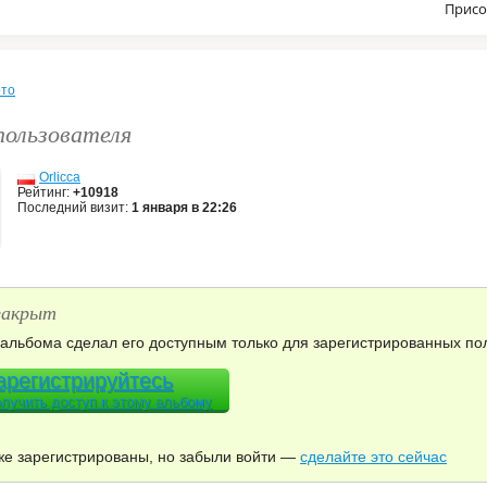
Присо
то
пользователя
Orlicca
Рейтинг:
+10918
Последний визит:
1 января в 22:26
закрыт
альбома сделал его доступным только для зарегистрированных пол
арегистрируйтесь
олучить доступ к этому альбому
же зарегистрированы, но забыли войти —
сделайте это сейчас